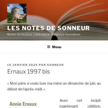
Aller
au
contenu
principal
LES NOTES DE SONNEUR
Notes de lecture. Littérature. Sciences Humaines.
Menu
PUBLIÉ
16 JANVIER 2024
PAR
SONNEUR
LE
Ernaux 1997 bis
« Mon père a voulu tuer ma mère un dimanche de juin, au
début de l’après-midi. »
Avec cet incipit
maintenant célèbre,