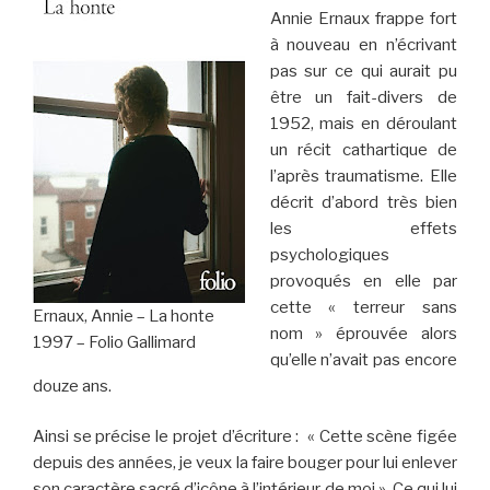
Annie Ernaux frappe fort
à nouveau en n’écrivant
pas sur ce qui aurait pu
être un fait-divers de
1952, mais en déroulant
un récit cathartique de
l’après traumatisme. Elle
décrit d’abord très bien
les effets
psychologiques
provoqués en elle par
cette « terreur sans
Ernaux, Annie – La honte
nom » éprouvée alors
1997 – Folio Gallimard
qu’elle n’avait pas encore
douze ans.
Ainsi se précise le projet d’écriture : « Cette scène figée
depuis des années, je veux la faire bouger pour lui enlever
son caractère sacré d’icône à l’intérieur de moi ». Ce qui lui