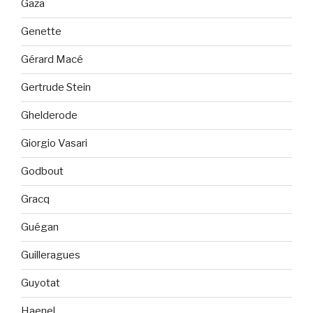
Gaza
Genette
Gérard Macé
Gertrude Stein
Ghelderode
Giorgio Vasari
Godbout
Gracq
Guégan
Guilleragues
Guyotat
Haenel