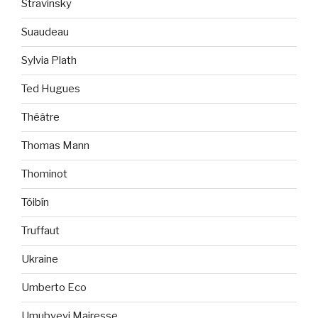
Stravinsky
Suaudeau
Sylvia Plath
Ted Hugues
Théâtre
Thomas Mann
Thominot
Tóibín
Truffaut
Ukraine
Umberto Eco
Umubyeyi Mairesse