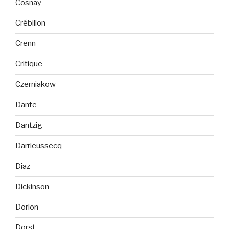
Cosnay
Crébillon
Crenn
Critique
Czerniakow
Dante
Dantzig
Darrieussecq
Diaz
Dickinson
Dorion
Dorst