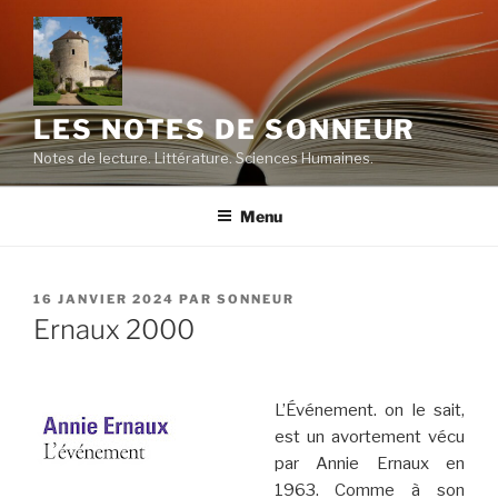
Aller
au
contenu
principal
LES NOTES DE SONNEUR
Notes de lecture. Littérature. Sciences Humaines.
Menu
PUBLIÉ
16 JANVIER 2024
PAR
SONNEUR
LE
Ernaux 2000
L’Événement. on le sait,
est un avortement vécu
par Annie Ernaux en
1963. Comme à son