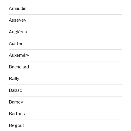
Arnaudin
Asseyev
Augiéras
Auster
Auxeméry
Bachelard
Bailly
Balzac
Barney
Barthes
Bégout