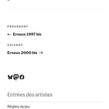
°
Navigation
Article
PRÉCÉDENT
de
précédent
Ernaux 1997 bis
l’article
Article
SUIVANT
suivant
Ernaux 2000 bis
Bluesky
Mastodon
Facebook
Entrées des artistes
Règles du jeu