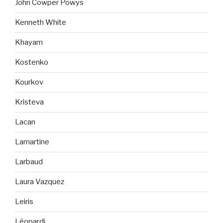
John Cowper Powys
Kenneth White
Khayam
Kostenko
Kourkov
Kristeva
Lacan
Lamartine
Larbaud
Laura Vazquez
Leiris
Léopardi