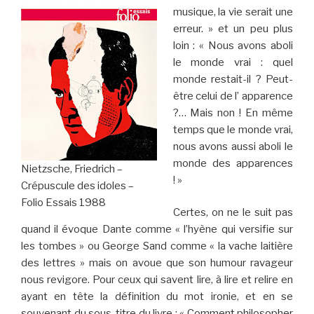
musique, la vie serait une
erreur. » et un peu plus
loin : « Nous avons aboli
le monde vrai : quel
monde restait-il ? Peut-
être celui de l’ apparence
?… Mais non ! En même
temps que le monde vrai,
nous avons aussi aboli le
monde des apparences
Nietzsche, Friedrich –
! »
Crépuscule des idoles –
Folio Essais 1988
Certes, on ne le suit pas
quand il évoque Dante comme « l’hyène qui versifie sur
les tombes » ou George Sand comme « la vache laitière
des lettres » mais on avoue que son humour ravageur
nous revigore. Pour ceux qui savent lire, à lire et relire en
ayant en tête la définition du mot ironie, et en se
souvenant du sous-titre du livre : « Comment philosopher