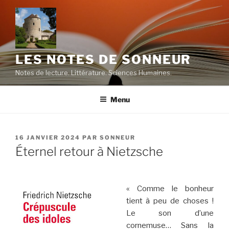
Aller
au
contenu
principal
LES NOTES DE SONNEUR
Notes de lecture. Littérature. Sciences Humaines.
Menu
PUBLIÉ
16 JANVIER 2024
PAR
SONNEUR
LE
Éternel retour à Nietzsche
« Comme le bonheur
tient à peu de choses !
Le son d’une
cornemuse… Sans la