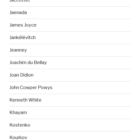
Jaccottet
Jaenada
James Joyce
Jankélévitch
Jeanney
Joachim du Bellay
Joan Didion
John Cowper Powys
Kenneth White
Khayam
Kostenko
Kourkov