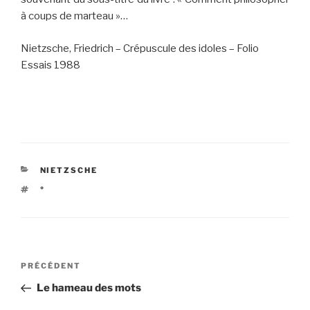
à coups de marteau »…
Nietzsche, Friedrich – Crépuscule des idoles – Folio
Essais 1988
CATÉGORIES
NIETZSCHE
ÉTIQUETTES
°
Navigation
Article
PRÉCÉDENT
de
précédent
Le hameau des mots
l’article