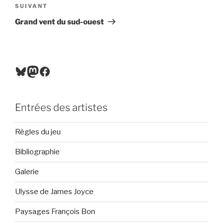
Article
SUIVANT
suivant
Grand vent du sud-ouest
Bluesky
Mastodon
Facebook
Entrées des artistes
Règles du jeu
Bibliographie
Galerie
Ulysse de James Joyce
Paysages François Bon