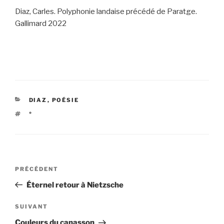
Diaz, Carles. Polyphonie landaise précédé de Paratge.
Gallimard 2022
CATÉGORIES
DIAZ
,
POÉSIE
ÉTIQUETTES
°
Navigation
Article
PRÉCÉDENT
de
précédent
Éternel retour à Nietzsche
l’article
Article
SUIVANT
suivant
Couleurs du canasson