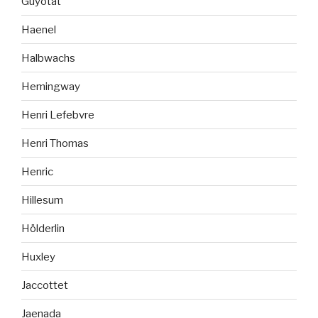
Guyotat
Haenel
Halbwachs
Hemingway
Henri Lefebvre
Henri Thomas
Henric
Hillesum
Hölderlin
Huxley
Jaccottet
Jaenada