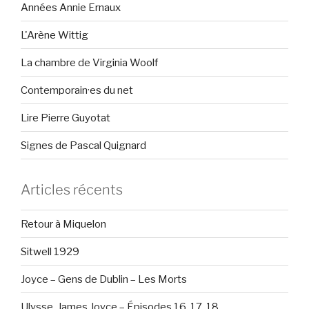
Années Annie Ernaux
L'Arène Wittig
La chambre de Virginia Woolf
Contemporain·es du net
Lire Pierre Guyotat
Signes de Pascal Quignard
Articles récents
Retour à Miquelon
Sitwell 1929
Joyce – Gens de Dublin – Les Morts
Ulysse, James Joyce – Épisodes 16, 17, 18