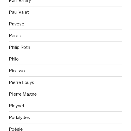
Paul Valéry
Paul Valet
Pavese
Perec
Philip Roth
Philo
Picasso
Pierre Louÿs
PIerre Magne
Pleynet
Podalydès
Poésie