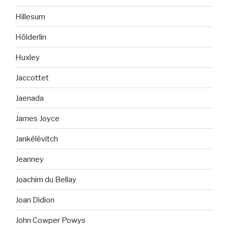
Hillesum
Hölderlin
Huxley
Jaccottet
Jaenada
James Joyce
Jankélévitch
Jeanney
Joachim du Bellay
Joan Didion
John Cowper Powys