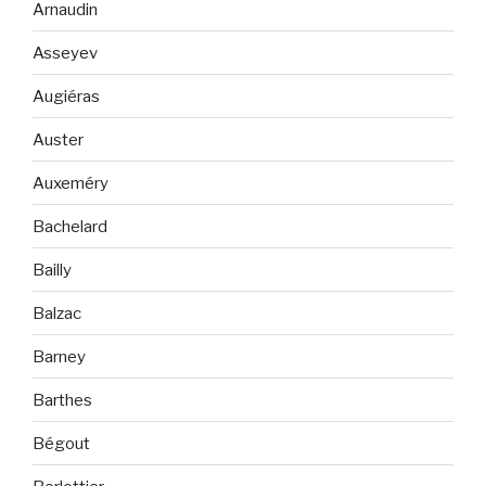
Arnaudin
Asseyev
Augiéras
Auster
Auxeméry
Bachelard
Bailly
Balzac
Barney
Barthes
Bégout