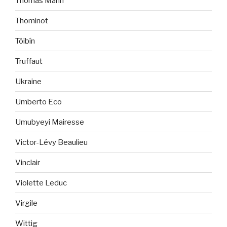
Thomas Mann
Thominot
Tóibín
Truffaut
Ukraine
Umberto Eco
Umubyeyi Mairesse
Victor-Lévy Beaulieu
Vinclair
Violette Leduc
Virgile
Wittig