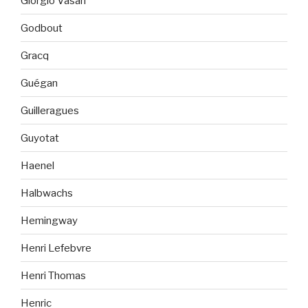
Giorgio Vasari
Godbout
Gracq
Guégan
Guilleragues
Guyotat
Haenel
Halbwachs
Hemingway
Henri Lefebvre
Henri Thomas
Henric