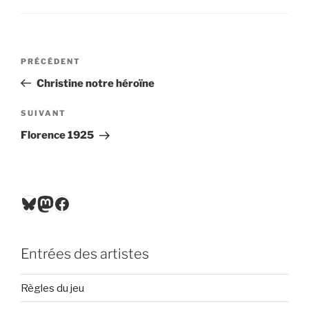
Navigation
Article
PRÉCÉDENT
de
précédent
Christine notre héroïne
l’article
Article
SUIVANT
suivant
Florence 1925
Bluesky
Mastodon
Facebook
Entrées des artistes
Règles du jeu