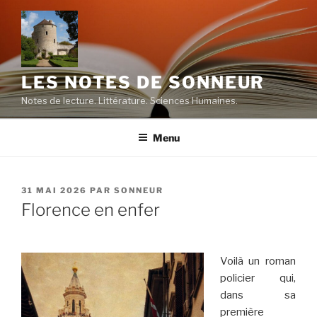
Aller
au
contenu
principal
LES NOTES DE SONNEUR
Notes de lecture. Littérature. Sciences Humaines.
Menu
PUBLIÉ
31 MAI 2026
PAR
SONNEUR
LE
Florence en enfer
Voilà un roman
policier qui,
dans sa
première